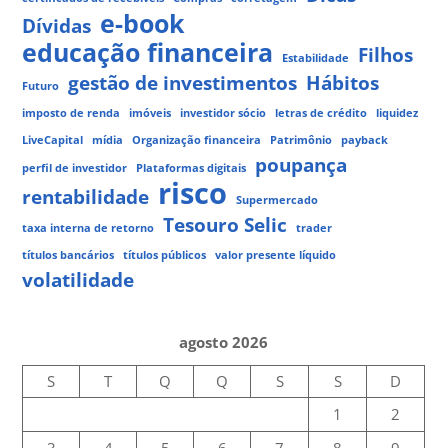
e-book
Dívidas
educação financeira
Filhos
Estabilidade
gestão de investimentos
Hábitos
Futuro
imposto de renda
imóveis
investidor sócio
letras de crédito
liquidez
LiveCapital
mídia
Organização financeira
Patrimônio
payback
poupança
perfil de investidor
Plataformas digitais
risco
rentabilidade
Supermercado
Tesouro Selic
taxa interna de retorno
trader
títulos bancários
títulos públicos
valor presente líquido
volatilidade
agosto 2026
S
T
Q
Q
S
S
D
1
2