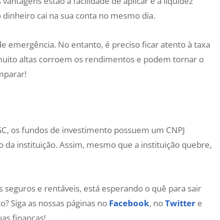
 vantagens estão a facilidade de aplicar e a liquidez
 o dinheiro cai na sua conta no mesmo dia.
de emergência. No entanto, é preciso ficar atento à taxa
muito altas corroem os rendimentos e podem tornar o
mparar!
GC, os fundos de investimento possuem um CNPJ
 da instituição. Assim, mesmo que a instituição quebre,
 seguros e rentáveis, está esperando o quê para sair
o? Siga as nossas páginas no
Facebook
, no
Twitter
e
uas finanças!