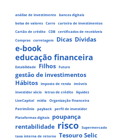
análise de investimento
bancos digitais
bolsa de valores
Carro
carteira de investimentos
Cartão de crédito
CDB
certificados de recebíveis
Dicas
Dívidas
Compras
corretagem
e-book
educação financeira
Filhos
Estabilidade
Futuro
gestão de investimentos
Hábitos
imposto de renda
imóveis
investidor sócio
letras de crédito
liquidez
LiveCapital
mídia
Organização financeira
Patrimônio
payback
perfil de investidor
poupança
Plataformas digitais
risco
rentabilidade
Supermercado
Tesouro Selic
taxa interna de retorno