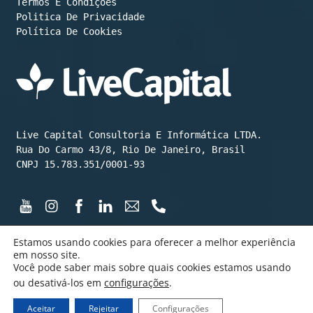
Termos E Condições
Política De Cookies
Live Capital Consultoria E Informática LTDA.

Rua Do Carmo 43/8, Rio De Janeiro, Brasil

CNPJ 15.783.351/0001-93
Estamos usando cookies para oferecer a melhor experiência
em nosso site.
Você pode saber mais sobre quais cookies estamos usando
©️ LiveCapital 2015 até hoje
ou desativá-los em
configurações
.
Feito com ❤️💰😄 por LiveCapital
Aceitar
Rejeitar
Configurações