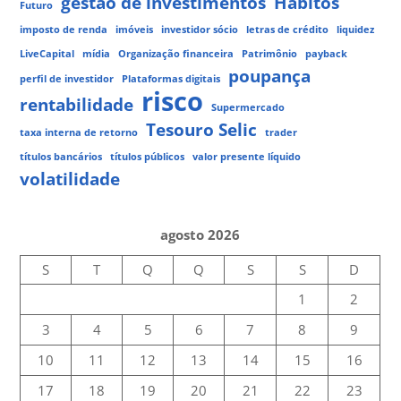
gestão de investimentos
Hábitos
Futuro
imposto de renda
imóveis
investidor sócio
letras de crédito
liquidez
LiveCapital
mídia
Organização financeira
Patrimônio
payback
poupança
perfil de investidor
Plataformas digitais
risco
rentabilidade
Supermercado
Tesouro Selic
taxa interna de retorno
trader
títulos bancários
títulos públicos
valor presente líquido
volatilidade
agosto 2026
S
T
Q
Q
S
S
D
1
2
3
4
5
6
7
8
9
10
11
12
13
14
15
16
17
18
19
20
21
22
23